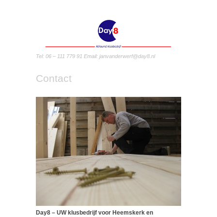
Tel: 06 – 111 779 91 Email: janvanderwerf@day8.nl
Contact
Day8 – UW klusbedrijf voor Heemskerk en