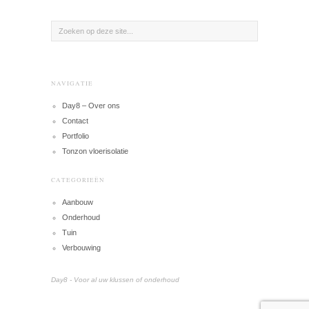
NAVIGATIE
Day8 – Over ons
Contact
Portfolio
Tonzon vloerisolatie
CATEGORIEËN
Aanbouw
Onderhoud
Tuin
Verbouwing
Day8 - Voor al uw klussen of onderhoud