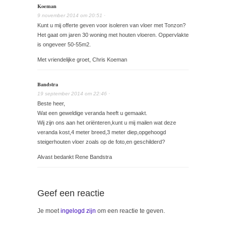
Koeman
9 november 2014
om
20:51
·
Kunt u mij offerte geven voor isoleren van vloer met Tonzon?
Het gaat om jaren 30 woning met houten vloeren. Oppervlakte
is ongeveer 50-55m2.
Met vriendelijke groet, Chris Koeman
Bandstra
19 september 2014
om
22:46
·
Beste heer,
Wat een geweldige veranda heeft u gemaakt.
Wij zijn ons aan het oriënteren,kunt u mij mailen wat deze
veranda kost,4 meter breed,3 meter diep,opgehoogd
steigerhouten vloer zoals op de foto,en geschilderd?
Alvast bedankt Rene Bandstra
Geef een reactie
Je moet
ingelogd zijn
om een reactie te geven.