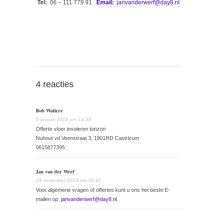
Tel:
06 – 111 779 91
Email:
janvanderwerf@day8.nl
4 reacties
Bob Waitere
6 januari 2015
om
14:33
·
Offerte vloer insoleren tonzon
Nuhout vd Veenstraat 3, 1901RD Castricum
0615877395
Jan van der Werf
24 november 2014
om
08:40
·
Voor algemene vragen of offertes kunt u ons het beste E-
mailen op:
janvanderwerf@day8.nl